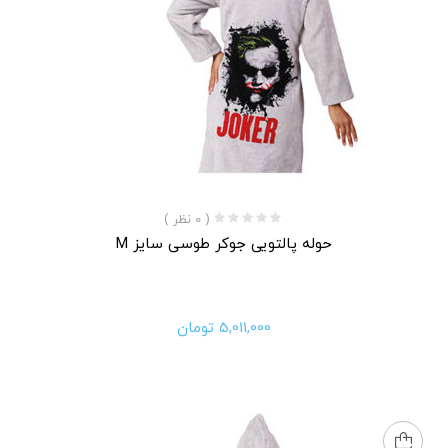
( 0 نظر )
حوله پالتویی جوکر طوسی سایز M
5,011,000
تومان