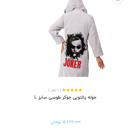
( 1 نظر )
نمره
5.00
از 5
حوله پالتویی جوکر طوسی سایز L
5,622,000
تومان