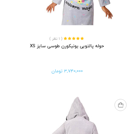
( 1 نظر )
نمره
5.00
از 5
حوله پالتویی یونیکورن طوسی سایز XS
3,740,000
تومان