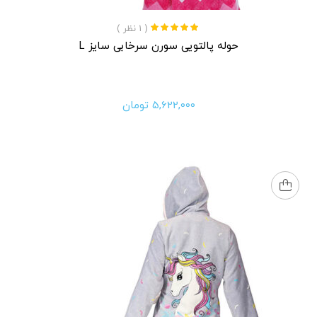
( 1 نظر )
نمره
5.00
از 5
حوله پالتویی سورن سرخابی سایز L
5,622,000
تومان