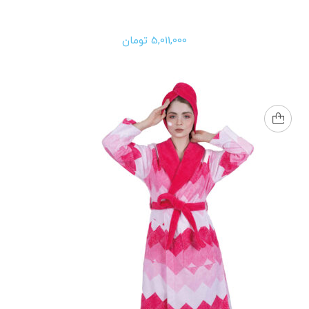
5,011,000
تومان