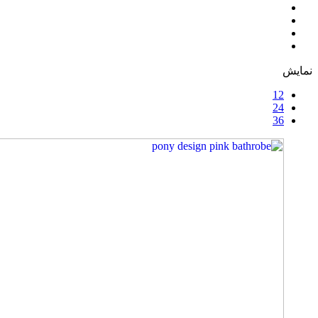
نمایش
12
24
36