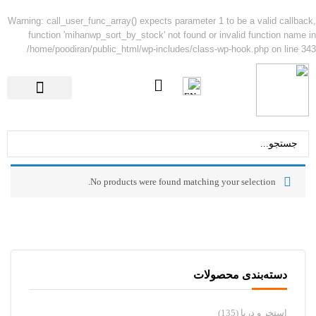
Warning
: call_user_func_array() expects parameter 1 to be a valid callback,
function 'mihanwp_sort_by_stock' not found or invalid function name in
/home/poodiran/public_html/wp-includes/class-wp-hook.php
on line
343
تماس با ما
صفحه اصلی
No products were found matching your selection.
دسته‌بندی محصولات
استخر و دریا
(135)