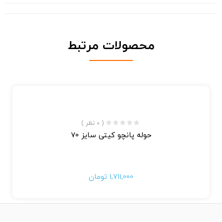
محصولات مرتبط
( 0 نظر )
حوله پانچو کیتی سایز 70
1,711,000
تومان