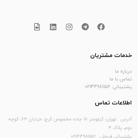
خدمات مشتریان
درباره ما
تماس با ما
پشتیبانی: 02144981156
اطلاعات تماس
آدرس : تهران، کیلومتر ۱۸ جاده مخصوص کرج، خیابان ۶۳، کوچه
دوم، پلاک ۴
پشتیبانی فروش : 02144981156