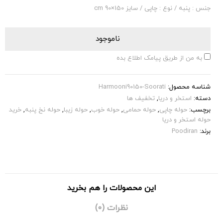
جنس : پنبه / نوع : چاپی / سایز 150×90 cm
ناموجود
به من از طریق پیامک اطلاع بده
شناسه محصول:
Harmooni90150-Soorati
دسته:
استخر و دریا
,
تخفیف ها
برچسب:
حوله چاپی
,
حوله حمامی
,
حوله خوب
,
حوله زیبا
,
حوله نخ پنبه
,
خرید
حوله استخر و دریا
برند:
Poodiran
این محصولات را هم بخرید
نظرات (0)