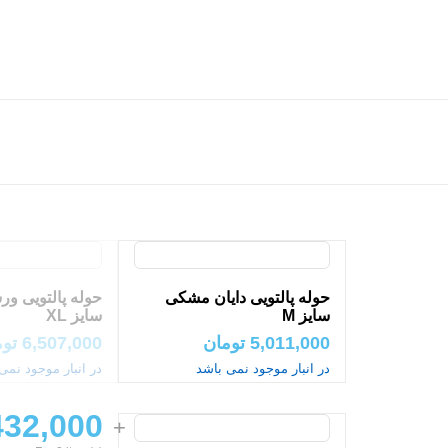
حوله پالتویی دایان مشکی
حوله پالتویی و
سایز M
سایز XL
5,011,000
تومان
6,507,000
توم
در انبار موجود نمی باشد
در انبار موجود نمی
432,000