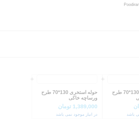
Poodira
حوله استخری 130*70 طرح
حوله استخری 130*70 طرح
ی
ورساچه خاکی
ان
1,389,000
تومان
ی باشد
در انبار موجود نمی باشد