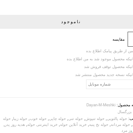
ناموجود
مقایسه
من از طریق پیامک اطلاع بده
نیکه محصول موجود شد به من اطلاع بده
نیکه محصول توقف فروش شد
نیکه نسخه جدید محصول منتشر شد
 محصول:
Dayan-M-Meshki
بزرگسال
ب:
حوله پالتویی
,
حوله تنپوش
,
حوله تنی
,
حوله چاپی
,
حوله خوب
,
حوله زیبا
,
حوله
,
حوله مردانه
,
حوله نخ پنبه
,
خرید آنلاین حوله
,
خرید اینترنتی حوله
,
هدیه روز پدر
,
وز مرد