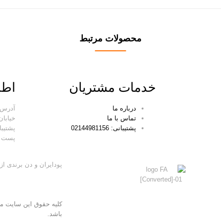
محصولات مرتبط
خدمات مشتریان
اطل
درباره ما
تماس با ما
خیابان ۶۳، کوچه دوم، پل
پشتیبانی: 02144981156
پشتیبانی 
پست الکترون
پودایران و دن برندی 
کلیه حقوق این سایت مت
باشد.