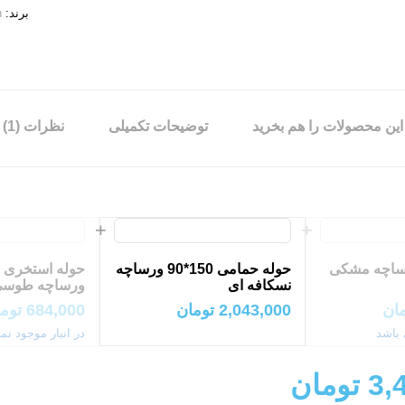
برند:
n
این محصولات را هم بخرید
توضیحات تکمیلی
نظرات (1)
رساچه مشکی
حوله حمامی 150*90 ورساچه
نسکافه ای
ورساچه طوس
ان
2,043,000
تومان
684,000
توم
 باشد
در انبار موجود نم
3,
تومان