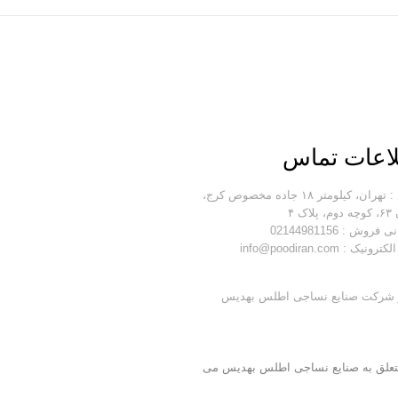
اعات تماس
آدرس : تهران، کیلومتر ۱۸ جاده مخصوص کرج،
اک ۴
فروش : 02144981156
یک : info@poodiran.com
از شرکت صنایع نساجی اطلس بهدیس
علق به
صنایع نساجی اطلس بهدیس
می