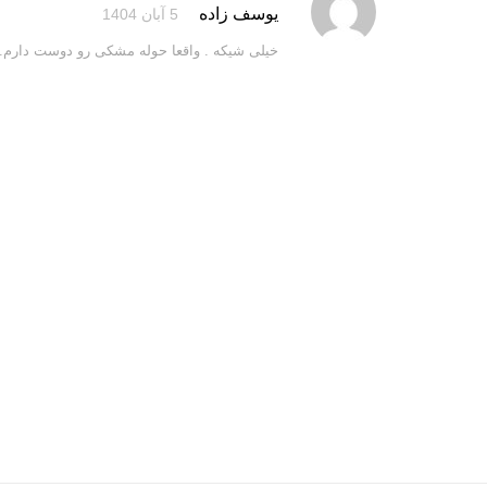
نمره
5
از 5
یوسف زاده
5 آبان 1404
خیلی شیکه . واقعا حوله مشکی رو دوست دارم.