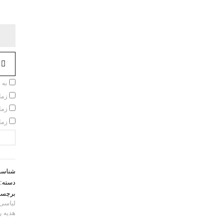
به 
زما
زما
زما
شناسه
دسته:
برچس
لباسی
هدیه ر