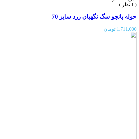
( 1 نظر )
حوله پانچو سگ نگهبان زرد سایز 70
1,711,000
تومان