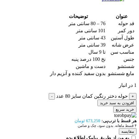
عنوان
توضیحات
قد حوله
76 – 80 سانتی متر
دور کمر
101 سانتی متر
طول آستین
43 سانتی متر
عرض شانه
39 سانتی متر
مناسب سن
تا 9 سال
جنس
نخ 100 درصد پنبه
شستشو
دست و ماشین
مایع شستشو
بدون سفید کننده و آنزیم دار
1 در انبار
حوله دختر رنگین کمان سایز 80 عدد
-
+
افزودن به سبد خرید
خرید سریع
هر قسط با ترب‌پی:
673,250
تومان
۴ قسط ماهانه. بدون سود، چک و ضامن.
مقایسه
به من از طریق پیامک اطلاع بده