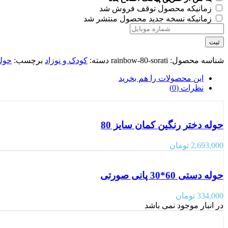
زمانیکه محصول توقف فروش شد
زمانیکه نسخه جدید محصول منتشر شد
ثبت
شناسه محصول:
rainbow-80-sorati
دسته:
کودک و نوزاد
برچسب:
حوله
این محصولات را هم بخرید
نظرات (0)
حوله دختر رنگین کمان سایز 80
2,693,000
تومان
حوله دستی 60*30 پانی صورتی
334,000
تومان
در انبار موجود نمی باشد