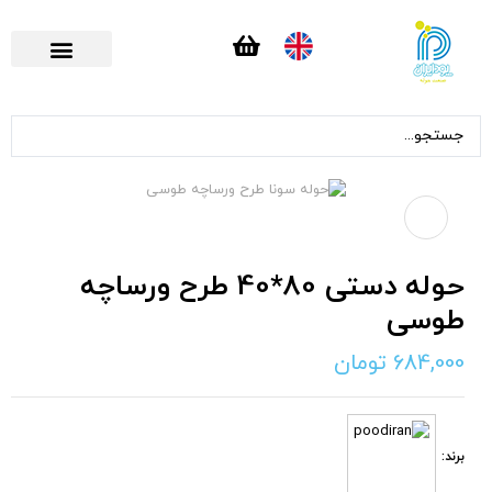
تماس با ما
صفحه اصلی
حوله دستی 80*40 طرح ورساچه
طوسی
684,000
تومان
برند: