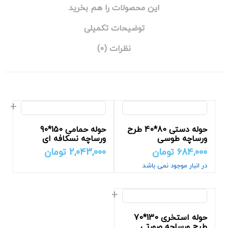
این محصولات را هم بخرید
توضیحات تکمیلی
نظرات (0)
حوله دستی 80*40 طرح
حوله حمامی 150*90
ورساچه طوسی
ورساچه نسکافه ای
684,000
تومان
2,043,000
تومان
در انبار موجود نمی باشد
حوله استخری 130*70
طرح ورساچه صورتی