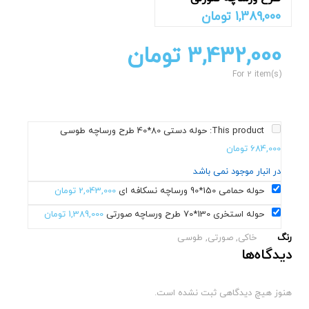
1,389,000
تومان
3,432,000
تومان
For 2 item(s)
This product:
حوله دستی 80*40 طرح ورساچه طوسی
684,000
تومان
در انبار موجود نمی باشد
حوله حمامی 150*90 ورساچه نسکافه ای
2,043,000
تومان
حوله استخری 130*70 طرح ورساچه صورتی
1,389,000
تومان
رنگ
خاکی, صورتی, طوسی
دیدگاه‌ها
هنوز هیچ دیدگاهی ثبت نشده است.