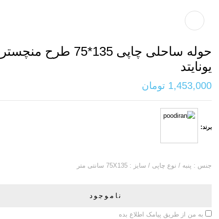
حوله ساحلی چاپی 135*75 طرح منچستر
یونایتد
1,453,000
تومان
برند:
جنس : پنبه / نوع چاپی / سایز : 75X135 سانتی متر
ناموجود
به من از طریق پیامک اطلاع بده