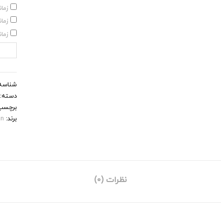
زمان
زما
زمان
شناسه
دسته:
برچسب
برند:
an
نظرات (0)