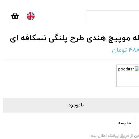
ه موپیچ هندی طرح پلنگی نسکافه ای
488
تومان
ناموجود
مقایسه
من از طریق پیامک اطلاع بده