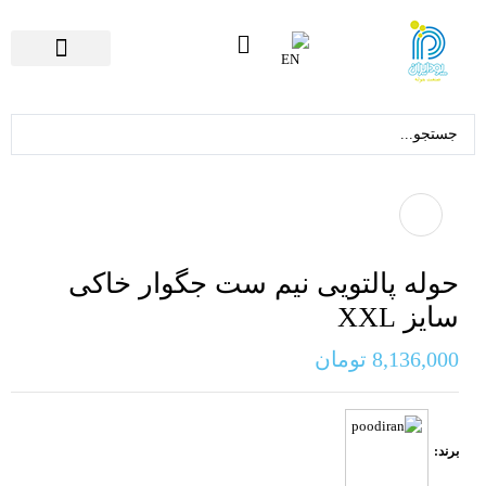
تماس با ما
صفحه اصلی
حوله پالتویی نیم ست جگوار خاکی
سایز XXL
8,136,000
تومان
برند: