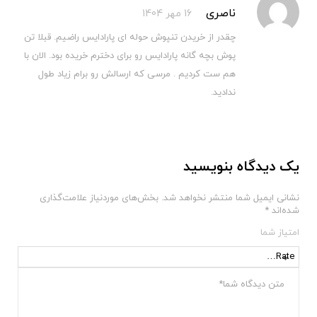
نمره
5
از 5
ناصری
16 مهر 1404
چقدر از خریدن تنپوش حوله ای پارادایس راضیم. قبلا تن
پوش بچه گانه پارادایس رو برای دخترم خریده بود. الان با
هم ست کردیم . مرسی که ارسالش رو برام زیاد طول
ندادید.
یک دیدگاه بنویسید
نشانی ایمیل شما منتشر نخواهد شد.
بخش‌های موردنیاز علامت‌گذاری
شده‌اند
*
امتیاز شما