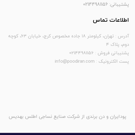
پشتیبانی: 02144981156
اطلاعات تماس
آدرس : تهران، کیلومتر ۱۸ جاده مخصوص کرج، خیابان ۶۳، کوچه
دوم، پلاک ۴
پشتیبانی فروش : 02144981156
پست الکترونیک : info@poodiran.com
پودایران و دن برندی از شرکت صنایع نساجی اطلس بهدیس