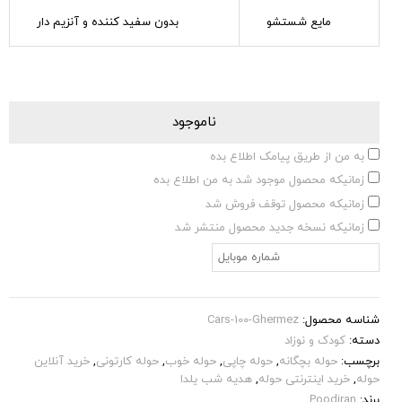
مایع شستشو
بدون سفید کننده و آنزیم دار
ناموجود
به من از طریق پیامک اطلاع بده
زمانیکه محصول موجود شد به من اطلاع بده
زمانیکه محصول توقف فروش شد
زمانیکه نسخه جدید محصول منتشر شد
شناسه محصول:
Cars-100-Ghermez
دسته:
کودک و نوزاد
برچسب:
حوله بچگانه
,
حوله چاپی
,
حوله خوب
,
حوله کارتونی
,
خرید آنلاین
حوله
,
خرید اینترنتی حوله
,
هدیه شب یلدا
برند:
Poodiran