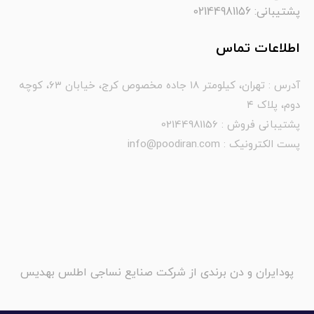
پشتیبانی: 02144981156
اطلاعات تماس
آدرس : تهران، کیلومتر ۱۸ جاده مخصوص کرج، خیابان ۶۳، کوچه
دوم، پلاک ۴
پشتیبانی فروش : 02144981156
پست الکترونیک : info@poodiran.com
پودایران و دن برندی از شرکت صنایع نساجی اطلس بهدیس