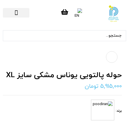
تماس با ما
صفحه اصلی
حوله پالتویی یوناس مشکی سایز XL
5,915,000
تومان
برند: