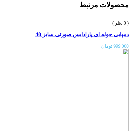
محصولات مرتبط
( 0 نظر )
دمپایی حوله ای پارادایس صورتی سایز 40
999,000
تومان