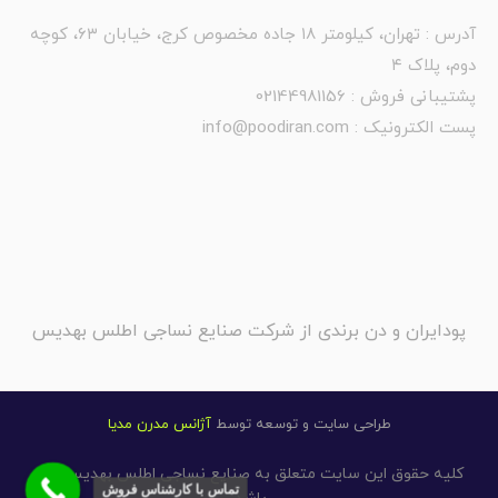
آدرس : تهران، کیلومتر ۱۸ جاده مخصوص کرج، خیابان ۶۳، کوچه
دوم، پلاک ۴
پشتیبانی فروش : 02144981156
پست الکترونیک : info@poodiran.com
پودایران و دن برندی از شرکت صنایع نساجی اطلس بهدیس
طراحی سایت و توسعه توسط
آژانس مدرن مدیا
کلیه حقوق این سایت متعلق به
صنایع نساجی اطلس بهدیس
می
تماس با کارشناس فروش