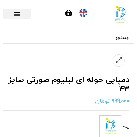
تماس با ما
صفحه اصلی
دمپایی حوله ای لیلیوم صورتی سایز
43
999,000
تومان
برند: