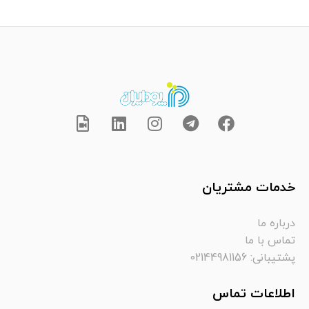
خدمات مشتریان
درباره ما
تماس با ما
پشتیبانی: 02144981156
اطلاعات تماس