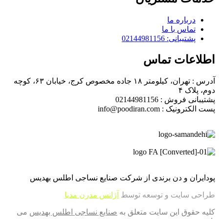
درباره ما
تماس با ما
پشتیبانی: 02144981156
اطلاعات تماس
آدرس : تهران، کیلومتر ۱۸ جاده مخصوص کرج، خیابان ۶۳، کوچه
دوم، پلاک ۴
پشتیبانی فروش : 02144981156
پست الکترونیک : info@poodiran.com
پودایران و دن برندی از شرکت صنایع نساجی اطلس بهدیس
طراحی سایت و توسعه توسط
آژانس مدرن مدیا
کلیه حقوق این سایت متعلق به
صنایع نساجی اطلس بهدیس
می