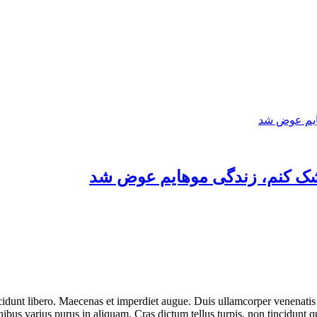
شک کنم، زندگی موهایم عوض شد
ncidunt libero. Maecenas et imperdiet augue. Duis ullamcorper venenatis 
d finibus varius purus in aliquam. Cras dictum tellus turpis, non tincid