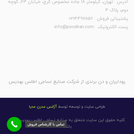
آدرس : تهران، کیلومتر ۱۸ جاده مخصوص کرج، خیابان ۶۳، کوچه
دوم، پلاک ۴
پشتیبانی فروش : 02144981156
پست الکترونیک : info@poodiran.com
پودایران و دن برندی از شرکت صنایع نساجی اطلس بهدیس
طراحی سایت و توسعه توسط
آژانس مدرن مدیا
کلیه حقوق این سایت متعلق به
صنایع نساجی اطلس بهدیس
می
تماس با کارشناس فروش
باشد.