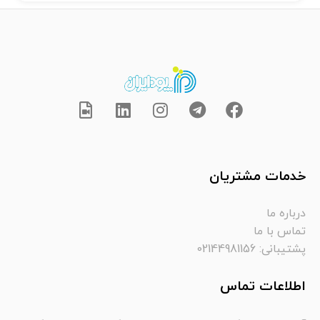
خدمات مشتریان
درباره ما
تماس با ما
پشتیبانی: 02144981156
اطلاعات تماس