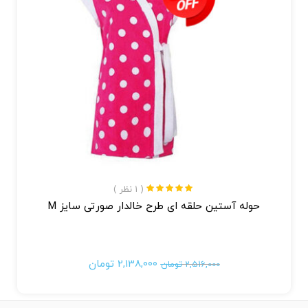
( 1 نظر )
نمره
5.00
از 5
حوله آستین حلقه ای طرح خالدار صورتی سایز M
2,138,000
تومان
2,516,000
تومان