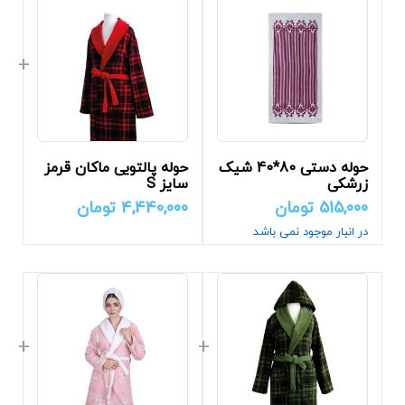
حوله دستی 80*40 شیک
حوله پالتویی ماکان قرمز
زرشکی
سایز S
515,000
تومان
4,440,000
تومان
در انبار موجود نمی باشد