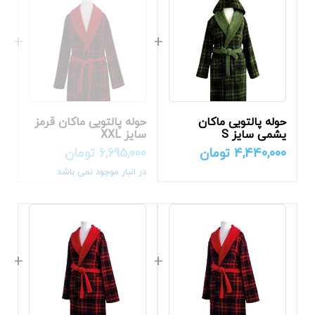
حوله پالتویی ماکان
حوله پالتویی ماکان قرمز
یشمی سایز S
سایز XXL
4,440,000
تومان
6,695,000
تومان
در انبار موجود نمی باشد