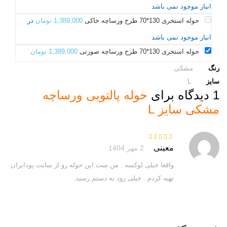
انبار موجود نمی باشد
حوله استخری 130*70 طرح ورساچه خاکی
1,389,000
تومان
در
انبار موجود نمی باشد
حوله استخری 130*70 طرح ورساچه صورتی
1,389,000
تومان
رنگ
مشکی
سایز
L
1 دیدگاه برای
حوله پالتویی ورساچه
مشکی سایز L
نمره
5
از 5
معینی
2 مهر 1404
واقعا خیلی لوکسه . من ست این حوله رو از سایت پودایران
تهیه کردم . خیلی زود به دستم رسید.