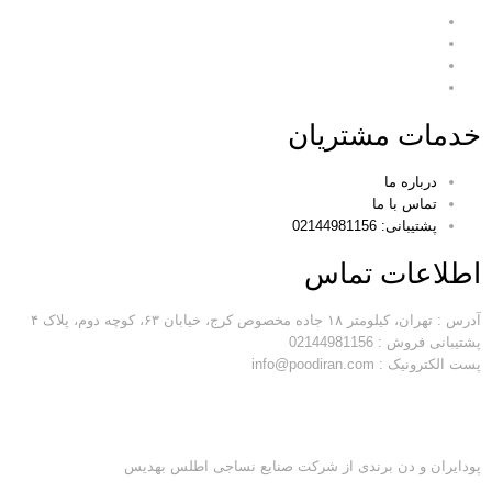
خدمات مشتریان
درباره ما
تماس با ما
پشتیبانی: 02144981156
اطلاعات تماس
آدرس : تهران، کیلومتر ۱۸ جاده مخصوص کرج، خیابان ۶۳، کوچه دوم، پلاک ۴
پشتیبانی فروش : 02144981156
پست الکترونیک : info@poodiran.com
پودایران و دن برندی از شرکت صنایع نساجی اطلس بهدیس