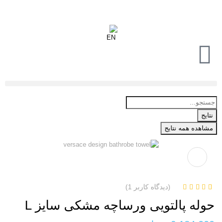
نتایج
مشاهده همه نتایج
(دیدگاه کاربر
1
)
1
امتیاز
5.00
از 5
حوله پالتویی ورساچه مشکی سایز L
امتیاز
مشتری