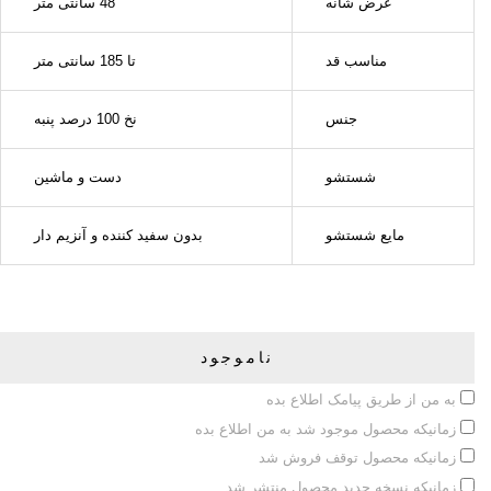
عرض شانه
48 سانتی متر
مناسب قد
تا 185 سانتی متر
جنس
نخ 100 درصد پنبه
شستشو
دست و ماشین
مایع شستشو
بدون سفید کننده و آنزیم دار
ناموجود
به من از طریق پیامک اطلاع بده
زمانیکه محصول موجود شد به من اطلاع بده
زمانیکه محصول توقف فروش شد
زمانیکه نسخه جدید محصول منتشر شد