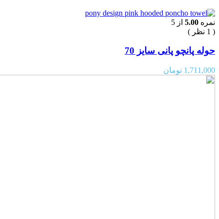
نمره
5.00
از 5
( 1 نظر )
حوله پانچو پانی سایز 70
1,711,000
تومان