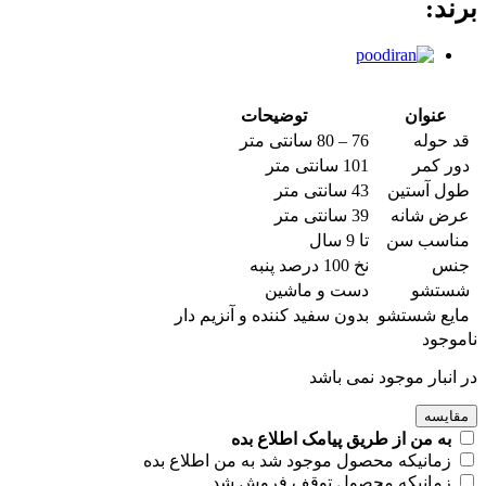
برند:
عنوان
توضیحات
قد حوله
76 – 80 سانتی متر
دور کمر
101 سانتی متر
طول آستین
43 سانتی متر
عرض شانه
39 سانتی متر
مناسب سن
تا 9 سال
جنس
نخ 100 درصد پنبه
شستشو
دست و ماشین
مایع شستشو
بدون سفید کننده و آنزیم دار
ناموجود
در انبار موجود نمی باشد
مقایسه
به من از طریق پیامک اطلاع بده
زمانیکه محصول موجود شد به من اطلاع بده
زمانیکه محصول توقف فروش شد