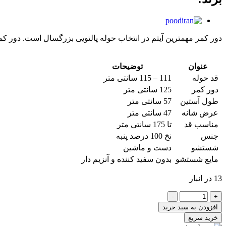
دور کمر مهمترین آیتم در انتخاب حوله پالتویی بزرگسال است. دور کمر حوله برای روهم رفت 
عنوان
توضیحات
قد حوله
111 – 115 سانتی متر
دور کمر
125 سانتی متر
طول آستین
57 سانتی متر
عرض شانه
47 سانتی متر
مناسب قد
تا 175 سانتی متر
جنس
نخ 100 درصد پنبه
شستشو
دست و ماشین
مایع شستشو
بدون سفید کننده و آنزیم دار
13 در انبار
حوله
-
+
پالتویی
افزودن به سبد خرید
آتا
خرید سریع
طوسی