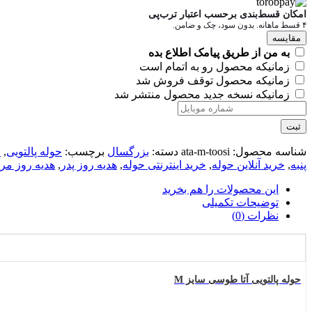
سایز
امکان قسط‌بندی برحسب اعتبار ترب‌پی
M
۴ قسط ماهانه. بدون سود، چک و ضامن.
عدد
مقایسه
به من از طریق پیامک اطلاع بده
زمانیکه محصول رو به اتمام است
زمانیکه محصول توقف فروش شد
زمانیکه نسخه جدید محصول منتشر شد
ثبت
شناسه محصول:
ata-m-toosi
دسته:
بزرگسال
برچسب:
حوله پالتویی
,
ح
پنبه
,
خرید آنلاین حوله
,
خرید اینترنتی حوله
,
هدیه روز پدر
,
هدیه روز مرد
این محصولات را هم بخرید
توضیحات تکمیلی
نظرات (0)
حوله پالتویی آتا طوسی سایز M