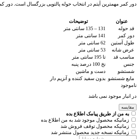
دور کمر مهمترین آیتم در انتخاب حوله پالتویی بزرگسال است. دور کمر حوله برای روهم رفت 
عنوان
توضیحات
قد حوله
131 – 135 سانتی متر
دور کمر
141 سانتی متر
طول آستین
62 سانتی متر
عرض شانه
53 سانتی متر
مناسب قد
تا 195 سانتی متر
جنس
نخ 100 درصد پنبه
شستشو
دست و ماشین
مایع شستشو
بدون سفید کننده و آنزیم دار
ناموجود
در انبار موجود نمی باشد
مقایسه
به من از طریق پیامک اطلاع بده
زمانیکه محصول موجود شد به من اطلاع بده
زمانیکه محصول توقف فروش شد
زمانیکه نسخه جدید محصول منتشر شد