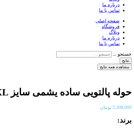
درباره ما
تماس با ما
صفحه اصلی
فروشگاه
وبلاگ
درباره ما
تماس با ما
جستجو ...
نتایج
مشاهده همه نتایج
حوله پالتویی ساده یشمی سایز XL
5,308,000
تومان
برند: