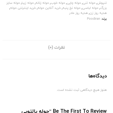
تنپوش
,
حوله تنی
,
حوله چاپی
,
حوله خوب
,
حوله زنانه
,
حوله زیبا
,
حوله سایز
بزرگ
,
حوله لباسی
,
حوله نخ پنبه
,
خرید آنلاین حوله
,
خرید اینترنتی حوله
,
هدیه روز زن
,
هدیه روز مادر
برند:
Poodiran
نظرات (0)
دیدگاه‌ها
هنوز هیچ دیدگاهی ثبت نشده است.
Be The First To Review “حوله پالتویی