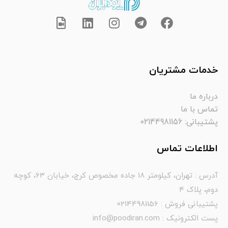
خدمات مشتریان
درباره ما
تماس با ما
پشتیبانی: 02144981156
اطلاعات تماس
آدرس : تهران، کیلومتر ۱۸ جاده مخصوص کرج، خیابان ۶۳، کوچه
دوم، پلاک ۴
پشتیبانی فروش : 02144981156
پست الکترونیک : info@poodiran.com