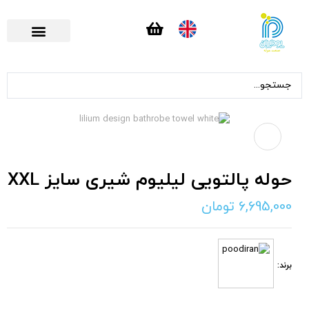
تماس با ما
صفحه اصلی
حوله پالتویی لیلیوم شیری سایز XXL
6,695,000
تومان
برند: