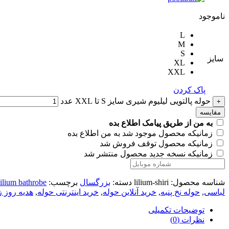
ناموجود
L
M
S
سایز
XL
XXL
پاک کردن
حوله پالتویی لیلیوم شیری سایز S تا XXL عدد
+
مقایسه
به من از طریق پیامک اطلاع بده
زمانیکه محصول موجود شد به من اطلاع بده
زمانیکه محصول توقف فروش شد
زمانیکه نسخه جدید محصول منتشر شد
شناسه محصول:
lilium-shiri
دسته:
بزرگسال
برچسب:
lilium bathrobe
لباسی
,
حوله نخ پنبه
,
خرید آنلاین حوله
,
خرید اینترنتی حوله
,
هدیه روز 
توضیحات تکمیلی
نظرات (0)