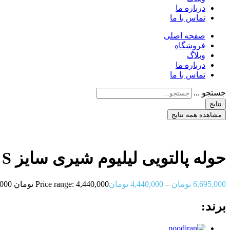
درباره ما
تماس با ما
صفحه اصلی
فروشگاه
وبلاگ
درباره ما
تماس با ما
جستجو ...
نتایج
مشاهده همه نتایج
حوله پالتویی لیلیوم شیری سایز S تا XXL
6,695,000
تومان
–
4,440,000
تومان
Price range: 4,440,000 تومان through 6,695,000 تومان
برند: