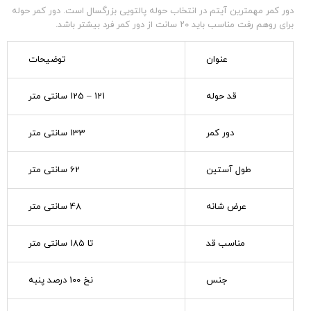
دور کمر مهمترین آیتم در انتخاب حوله پالتویی بزرگسال است. دور کمر حوله
برای روهم رفت مناسب باید ۲۰ سانت از دور کمر فرد بیشتر باشد.
عنوان
توضیحات
قد حوله
121 – 125 سانتی متر
دور کمر
133 سانتی متر
طول آستین
62 سانتی متر
عرض شانه
48 سانتی متر
مناسب قد
تا 185 سانتی متر
جنس
نخ 100 درصد پنبه