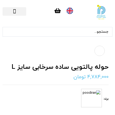
تماس با ما
صفحه اصلی
حوله پالتویی ساده سرخابی سایز L
4,784,000
تومان
برند: