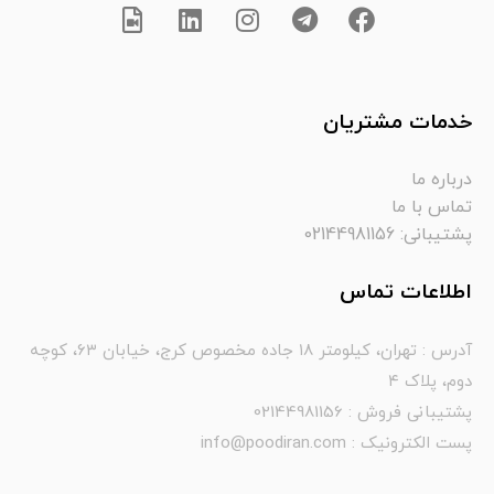
خدمات مشتریان
درباره ما
تماس با ما
پشتیبانی: 02144981156
اطلاعات تماس
آدرس : تهران، کیلومتر ۱۸ جاده مخصوص کرج، خیابان ۶۳، کوچه
دوم، پلاک ۴
پشتیبانی فروش : 02144981156
پست الکترونیک : info@poodiran.com