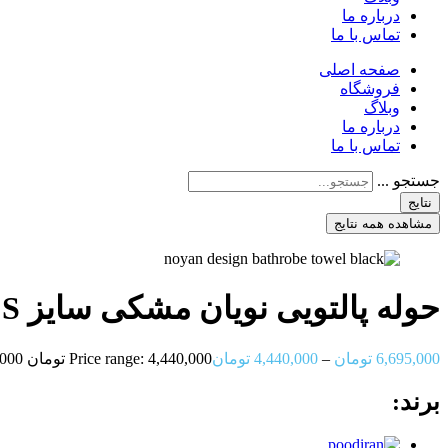
درباره ما
تماس با ما
صفحه اصلی
فروشگاه
وبلاگ
درباره ما
تماس با ما
جستجو ...
نتایج
مشاهده همه نتایج
حوله پالتویی نویان مشکی سایز S تا XXL
6,695,000
تومان
–
4,440,000
تومان
Price range: 4,440,000 تومان through 6,695,000 تومان
برند: