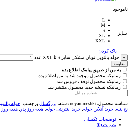
ناموجود
L
M
S
سایز
XL
XXL
پاک کردن
حوله پالتویی نویان مشکی سایز S تا XXL عدد
+
مقایسه
به من از طریق پیامک اطلاع بده
زمانیکه محصول موجود شد به من اطلاع بده
زمانیکه محصول توقف فروش شد
زمانیکه نسخه جدید محصول منتشر شد
شناسه محصول:
noyan-meshki
دسته:
بزرگسال
برچسب:
حوله پالتوی
نخ پنبه
,
خرید آنلاین حوله
,
خرید اینترنتی حوله
,
هدیه روز پدر
,
هدیه روز 
توضیحات تکمیلی
نظرات (0)