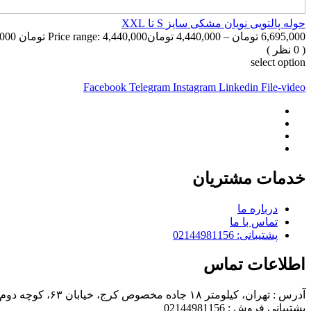
حوله پالتویی نویان مشکی سایز S تا XXL
6,695,000
تومان
–
4,440,000
تومان
Price range: 4,440,000 تومان through 6,695,000 تومان
( 0 نظر )
select option
Facebook
Telegram
Instagram
Linkedin
File-video
خدمات مشتریان
درباره ما
تماس با ما
پشتیبانی: 02144981156
اطلاعات تماس
آدرس : تهران، کیلومتر ۱۸ جاده مخصوص کرج، خیابان ۶۳، کوچه دوم، پلاک ۴
پشتیبانی فروش : 02144981156